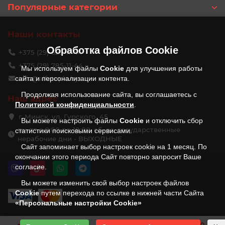
Популярные категории
Наши контакты
Обработка файлов
Cookie
+375 (29) 625-11-44
+375 (29) 785-11-44
Мы используем файлы
Cookie
для улучшения работы
сайта и персонализации контента.
info@alfateplo.by
Продолжая использование сайта, вы соглашаетесь с
Наш адрес
Политикой конфиденциальности
.
г. Минск, ул. Гурского, 45
Вы можете настроить файлы
Cookie
и отключить сбор
пн-пт с 9:00 до 18:00, сб, вс, государственные
статистики поисковыми сервисами.
нерабочие дни - ВЫХОДНЫЕ
Сайт запоминает выбор настроек cookie на 1 месяц. По
окончании этого периода Сайт повторно запросит Ваше
согласие.
Вы можете изменить свой выбор настроек файлов
Cookie
путем перехода по ссылке в нижней части Сайта
«Персональные настройки Cookie»