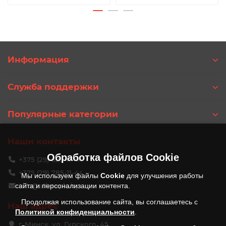
Информация
Служба поддержки
Популярные категории
Наши контакты
Обработка файлов
Cookie
+375 (29) 625-11-44
+375 (29) 785-11-44
Мы используем файлы
Cookie
для улучшения работы
сайта и персонализации контента.
info@alfateplo.by
Продолжая использование сайта, вы соглашаетесь с
Наш адрес
Политикой конфиденциальности
.
г. Минск, ул. Гурского, 45