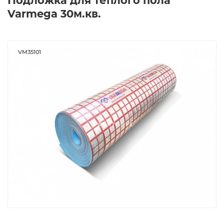
Подложка для теплого пола
Varmega 30м.кв.
VM35101