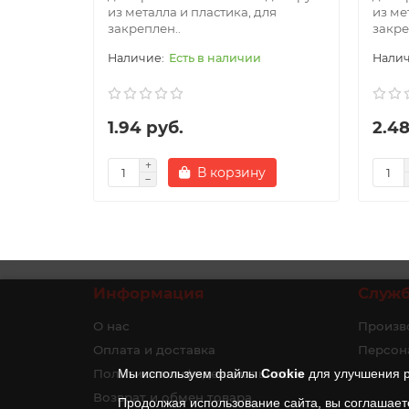
из металла и пластика, для
из ме
закреплен..
закре
Есть в наличии
1.94 руб.
2.48
В корзину
Информация
Служ
О нас
Произв
Оплата и доставка
Персон
Политика конфиденциальности
Мы используем файлы
Cookie
для улучшения р
Возврат и обмен товара
Продолжая использование сайта, вы соглашает