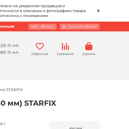
тельно не уведомляя продавцов и
точности в описании и фотографиях товара.
 отнестись с пониманием.
рмация
руб.
Валюта
Личный кабинет
625-11-44
785-11-44
Избранное
Сравнение
Корзина
мм) STARFIX
30 мм) STARFIX
9-1
Акции,