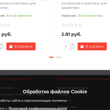
талла и пластика, для
из металла и пластика, для
плен..
закреплен..
Есть в наличии
Есть в наличии
 руб.
2.81 руб.
В корзину
В корзину
ба поддержки
Популярные категори
одители
Водонагреватели
Обработка файлов
Cookie
альные настройки Cookie
Котлы
аботы сайта и персонализации контента.
Насосы
Радиаторы
есь с
Политикой конфиденциальности
.