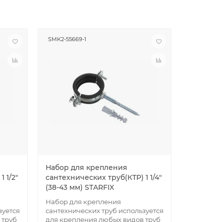
SMK2-55669-1
SMK5-5575
Набор для крепления
Набор д
 1/2"
сантехнических труб(КТР) 1 1/4"
сантехни
(38-43 мм) STARFIX
(60-64 м
Набор для крепления
Набор дл
зуется
сантехнических труб используется
сантехни
 труб
для крепления любых видов труб
для креп