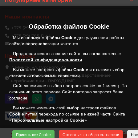
Популярные категории
Наши контакты
Обработка файлов
Cookie
+375 (29) 625-11-44
+375 (29) 785-11-44
Мы используем файлы
Cookie
для улучшения работы
сайта и персонализации контента.
info@alfateplo.by
Продолжая использование сайта, вы соглашаетесь с
Наш адрес
Политикой конфиденциальности
.
г. Минск, ул. Гурского, 45
Вы можете настроить файлы
Cookie
и отключить сбор
пн-пт с 9:00 до 18:00, сб, вс, государственные
статистики поисковыми сервисами.
нерабочие дни - ВЫХОДНЫЕ
Сайт запоминает выбор настроек cookie на 1 месяц. По
окончании этого периода Сайт повторно запросит Ваше
согласие.
Вы можете изменить свой выбор настроек файлов
Cookie
путем перехода по ссылке в нижней части Сайта
«Персональные настройки Cookie»
Принять все Cookie
Отказаться от сбора статистики
Нас