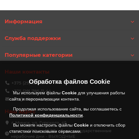
Информация
Служба поддержки
Популярные категории
Наши контакты
Обработка файлов
Cookie
+375 (29) 625-11-44
+375 (29) 785-11-44
Мы используем файлы
Cookie
для улучшения работы
сайта и персонализации контента.
info@alfateplo.by
Продолжая использование сайта, вы соглашаетесь с
Наш адрес
Политикой конфиденциальности
.
г. Минск, ул. Гурского, 45
Вы можете настроить файлы
Cookie
и отключить сбор
пн-пт с 9:00 до 18:00, сб, вс, государственные
статистики поисковыми сервисами.
нерабочие дни - ВЫХОДНЫЕ