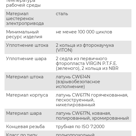
температура
рабочей среды
Материал
сталь
шестеренок
электропривода
Минимальный
не менее 100 000 циклов
ресурс изделия
Уплотнение штока
2 кольца из фторокаучука
(VITON)
Уплотнение шара
2 седла из первичного
фторопласта VIRGIN P.T.F.E.
(зеленого), 2 кольца из NBR
Материал штока
латунь CW614N
(взрывобезопасное
исполнение)
Материал корпуса
латунь CW617N горячекованная,
пескоструенный,
никелированный
Материал шара
латунь CW617N, кованая,
полированный, хромированный
Концевая резьба
трубная по ISO 7:2000
Класс по типу
полнопроходный