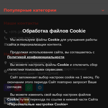
Популярные категории
Наши контакты
Обработка файлов
Cookie
+375 (29) 625-11-44
+375 (29) 785-11-44
Мы используем файлы
Cookie
для улучшения работы
сайта и персонализации контента.
info@alfateplo.by
Продолжая использование сайта, вы соглашаетесь с
Наш адрес
Политикой конфиденциальности
.
г. Минск, ул. Гурского, 45
Вы можете настроить файлы
Cookie
и отключить сбор
пн-пт с 9:00 до 18:00, сб, вс, государственные
статистики поисковыми сервисами.
нерабочие дни - ВЫХОДНЫЕ
Сайт запоминает выбор настроек cookie на 1 месяц. По
окончании этого периода Сайт повторно запросит Ваше
согласие.
Вы можете изменить свой выбор настроек файлов
Cookie
путем перехода по ссылке в нижней части Сайта
«Персональные настройки Cookie»