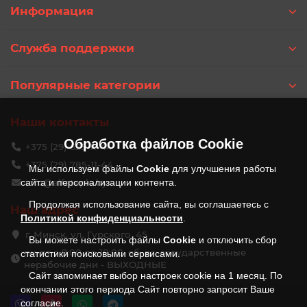
Информация
Служба поддержки
Популярные категории
Наши контакты
Обработка файлов
Cookie
+375 (29) 625-11-44
+375 (29) 785-11-44
Мы используем файлы
Cookie
для улучшения работы
сайта и персонализации контента.
info@alfateplo.by
Продолжая использование сайта, вы соглашаетесь с
Наш адрес
Политикой конфиденциальности
.
г. Минск, ул. Гурского, 45
Вы можете настроить файлы
Cookie
и отключить сбор
пн-пт с 9:00 до 18:00, сб, вс, государственные
статистики поисковыми сервисами.
нерабочие дни - ВЫХОДНЫЕ
Сайт запоминает выбор настроек cookie на 1 месяц. По
окончании этого периода Сайт повторно запросит Ваше
согласие.