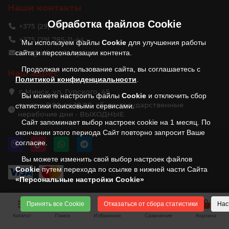
Наши контакты
Обработка файлов
Cookie
+375 (29) 625-11-44
+375 (29) 785-11-44
Мы используем файлы
Cookie
для улучшения работы
сайта и персонализации контента.
info@alfateplo.by
Продолжая использование сайта, вы соглашаетесь с
Наш адрес
Политикой конфиденциальности
.
г. Минск, ул. Гурского, 45
Вы можете настроить файлы
Cookie
и отключить сбор
пн-пт с 9:00 до 18:00, сб, вс, государственные
статистики поисковыми сервисами.
нерабочие дни - ВЫХОДНЫЕ
Сайт запоминает выбор настроек cookie на 1 месяц. По
окончании этого периода Сайт повторно запросит Ваше
согласие.
Вы можете изменить свой выбор настроек файлов
Cookie
путем перехода по ссылке в нижней части Сайта
«Персональные настройки Cookie»
Принять все Cookie
Отказаться от сбора статистики
Нас
Каталог
Поиск
Избранное
Сравнение
Корзина