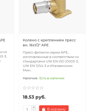
APE
Колено с креплением пресс
Колено 
вн. 16x1/2" APE
вн. 20x1/
и со
Пресс-фитинги серии APE,
Пресс-фи
3-3,
изготовленные в соответствии со
изготовле
м
стандартами UNI EN ISO 21003-3,
стандарта
UNI EN 1254-3 и Итальянским
UNI EN 1
Мин..
Мин..
Есть в наличии
18.53 руб.
25.47 
В корзину