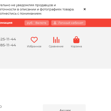
тельно не уведомляя продавцов и
точности в описании и фотографиях товара.
 отнестись с пониманием.
рмация
руб.
Валюта
Личный кабинет
625-11-44
785-11-44
Избранное
Сравнение
Корзина
0
Акции,