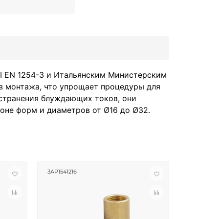
NI EN 1254-3 и Итальянским Министерским
в монтажа, что упрощает процедуры для
странения блуждающих токов, они
оне форм и диаметров от Ø16 до Ø32.
3AP1541216
3AP154122