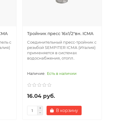
ICMA
Тройник пресс 16x1/2"вн. ICMA
Тройник 
ель с
Соединительный пресс-тройник с
Соединит
алия)
резьбой SEMPITER ICMA (Италия)
резьбой 
применяется в системах
применяе
водоснабжения, отопл..
водоснаб
Есть в наличии
16.04 руб.
22.03 
В корзину