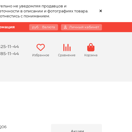
тельно не уведомляя продавцов и
точности в описании и фотографиях товара.
 отнестись с пониманием.
рмация
руб.
Валюта
Личный кабинет
625-11-44
785-11-44
Избранное
Сравнение
Корзина
Q06
Акции,