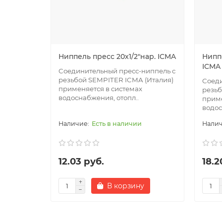
Ниппель пресс 20x1/2"нар. ICMA
Ниппе
ICMA
Соединительный пресс-ниппель с
резьбой SEMPITER ICMA (Италия)
Соеди
применяется в системах
резьб
водоснабжения, отопл..
приме
водос
Есть в наличии
12.03 руб.
18.2
В корзину