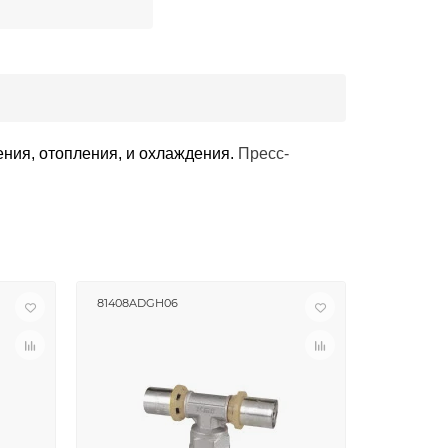
ния, отопления, и охлаждения
.
Пресс-
81408ADGH06
81408ADB