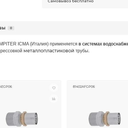
Самовывоз бесплатно
вы
0
MPITER ICMA (Италия) применяется
в системах водоснабже
металлопластиковой
прессовкой
трубы.
AEGP06
81402AFGP06