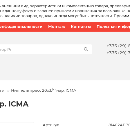
ь внешний вид, характеристики и комплектацию товара, предвари
 к данному факту и заранее приносим извинения за возможные не
наличии товаров, однако иногда могут быть неточности. Просим
конфиденциальности
Монтаж
Контакты
Полезная инфо
+375 (29) 
+375 (29) 
ги
Ниппель пресс 20x3/4"нар. ICMA
р. ICMA
Артикул
81402AEB