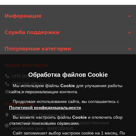
Информация
Служба поддержки
Популярные категории
Наши контакты
Обработка файлов
Cookie
+375 (29) 625-11-44
+375 (29) 785-11-44
Мы используем файлы
Cookie
для улучшения работы
сайта и персонализации контента.
info@alfateplo.by
Продолжая использование сайта, вы соглашаетесь с
Наш адрес
Политикой конфиденциальности
.
г. Минск, ул. Гурского, 45
Вы можете настроить файлы
Cookie
и отключить сбор
пн-пт с 9:00 до 18:00, сб, вс, государственные
статистики поисковыми сервисами.
нерабочие дни - ВЫХОДНЫЕ
Сайт запоминает выбор настроек cookie на 1 месяц. По